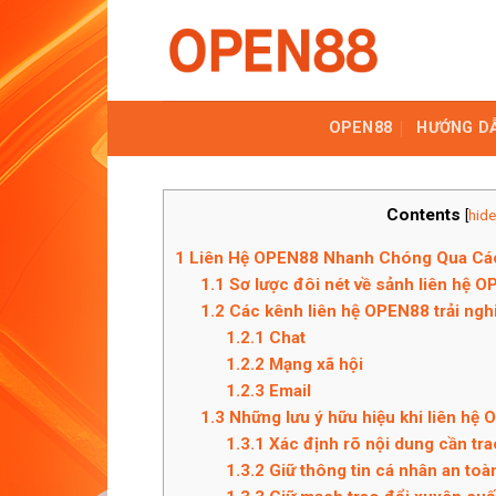
Chuyển
đến
nội
dung
OPEN88
HƯỚNG D
Contents
[
hide
1
Liên Hệ OPEN88 Nhanh Chóng Qua Các
1.1
Sơ lược đôi nét về sảnh liên hệ 
1.2
Các kênh liên hệ OPEN88 trải ng
1.2.1
Chat
1.2.2
Mạng xã hội
1.2.3
Email
1.3
Những lưu ý hữu hiệu khi liên hệ
1.3.1
Xác định rõ nội dung cần trao
1.3.2
Giữ thông tin cá nhân an toàn 