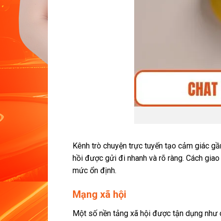
Kênh trò chuyện trực tuyến tạo cảm giác gần
hồi được gửi đi nhanh và rõ ràng. Cách giao 
mức ổn định.
Mạng xã hội
Một số nền tảng xã hội được tận dụng như cầ