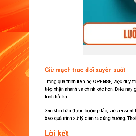
Giữ mạch trao đổi xuyên suốt
Trong quá trình
liên hệ OPEN88
, việc duy 
tiếp nhận nhanh và chính xác hơn. Điều này 
trình hỗ trợ.
Sau khi nhận được hướng dẫn, việc rà soát t
bảo quá trình xử lý diễn ra đúng hướng. Thói
Lời kết