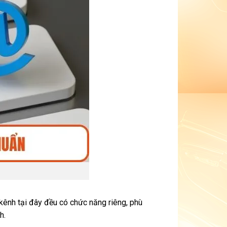
kênh tại đây đều có chức năng riêng, phù
h.