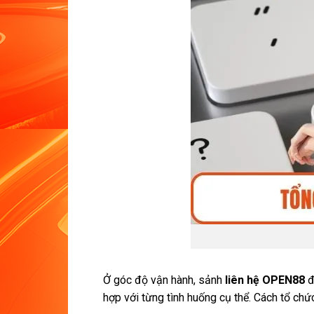
Ở góc độ vận hành, sảnh
liên hệ OPEN88
đ
hợp với từng tình huống cụ thể. Cách tổ chức