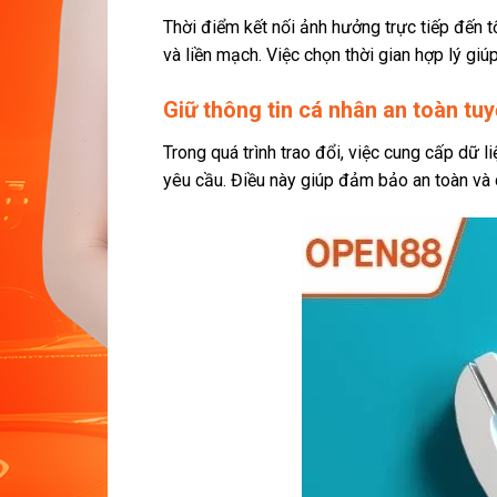
Thời điểm kết nối ảnh hưởng trực tiếp đến 
và liền mạch. Việc chọn thời gian hợp lý giú
Giữ thông tin cá nhân an toàn tuyệ
Trong quá trình trao đổi, việc cung cấp dữ li
yêu cầu. Điều này giúp đảm bảo an toàn và du