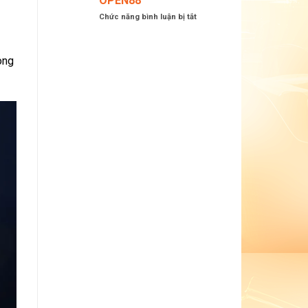
OPEN88
Dương
Hấp
Mới
Dẫn
Chức năng bình luận bị tắt
ở
Bởi
Đá
Chiến
Gà
Thuật,
Cựa
ong
Luật
Sắt
Chơi
–
Hiện
Trận
Đại
Chiến
Kịch
Tính
Khó
Quên
Tại
OPEN88