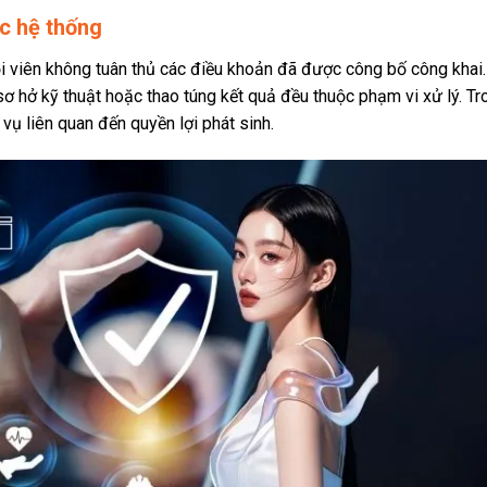
c hệ thống
 viên không tuân thủ các điều khoản đã được công bố công khai.
 sơ hở kỹ thuật hoặc thao túng kết quả đều thuộc phạm vi xử lý. Tr
 vụ liên quan đến quyền lợi phát sinh.