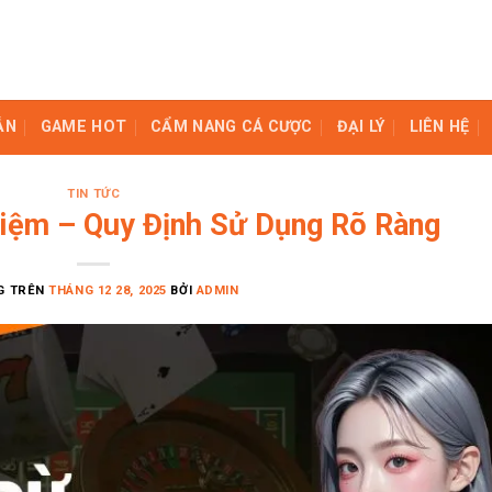
ẪN
GAME HOT
CẨM NANG CÁ CƯỢC
ĐẠI LÝ
LIÊN HỆ
TIN TỨC
iệm – Quy Định Sử Dụng Rõ Ràng
G TRÊN
THÁNG 12 28, 2025
BỞI
ADMIN