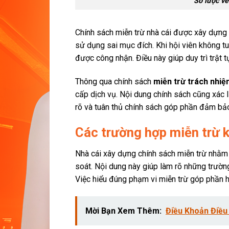
Sơ lược về
Chính sách miễn trừ nhà cái được xây dựng 
sử dụng sai mục đích. Khi hội viên không tu
được công nhận. Điều này giúp duy trì trật
Thông qua chính sách
miễn trừ trách nhi
cấp dịch vụ. Nội dung chính sách cũng xác lậ
rõ và tuân thủ chính sách góp phần đảm bảo
Các trường hợp miễn trừ kh
Nhà cái xây dựng chính sách miễn trừ nhằm x
soát. Nội dung này giúp làm rõ những trườn
Việc hiểu đúng phạm vi miễn trừ góp phần h
Mời Bạn Xem Thêm:
Điều Khoản Điều 